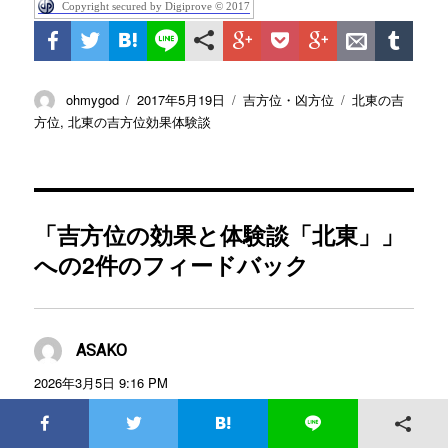
Copyright secured by Digiprove © 2017
投
ohmygod
投
2017年5月19日
カ
吉方位・凶方位
タ
北東の吉
稿
稿
テ
グ
方位
,
北東の吉方位効果体験談
者
日:
ゴ
リ
ー
「吉方位の効果と体験談「北東」」
への2件のフィードバック
ASAKO
よ
り:
2026年3月5日 9:16 PM
はい！最後には勝つ！