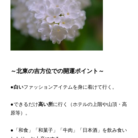
～北東の吉方位での開運ポイント～
●
白い
ファッションアイテムを身に着けて行く。
●できるだけ
高い所
に行く（ホテルの上階や山頂・高
原等）。
●「和食」「和菓子」「牛肉」「日本酒」を飲み食い