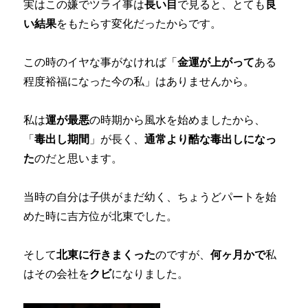
実はこの嫌でツライ事は
長い目
で見ると、とても
良
い結果
をもたらす変化だったからです。
この時のイヤな事がなければ「
金運が上がって
ある
程度裕福になった今の私」はありませんから。
私は
運が最悪
の時期から風水を始めましたから、
「
毒出し期間
」が長く、
通常より酷な毒出しになっ
た
のだと思います。
当時の自分は子供がまだ幼く、ちょうどパートを始
めた時に吉方位が北東でした。
そして
北東に行きまくった
のですが、
何ヶ月かで
私
はその会社を
クビ
になりました。