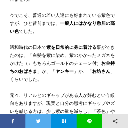
今でこそ、普通の若い人達にも好まれている紫色で
すが、ひと昔前までは、
一般人にはかなり敷居の高
い色
でした。
昭和時代の日本で
紫を日常的に身に着ける
事ができ
たのは、「白髪を紫に染め、紫のかかったメガネを
かけた（←もちろんゴールドのチェーン付）
お金持
ちのおばさま
」か、「
ヤンキー
」か、「
お坊さん
」
くらいでした。
元々、リアルとのギャップがある人が好むという傾
向もありますが、現実と自分の思考にギャップやズ
レを感じる方は、少し紫の量を減らし、「茶色」や
「青」を取り入れる様にしてください。