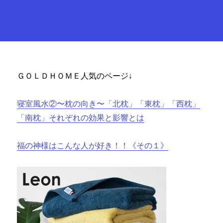
ＧＯＬＤＨＯＭＥ人気のページ↓
寝室風水②〜枕の向き〜「北枕」「東枕」「西枕」
「南枕」それぞれの効果と影響とは
福の神様はこんな人が好き！！《その１》