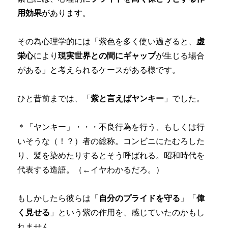
用効果
があります。
その為心理学的には「紫色を多く使い過ぎると、
虚
栄心
により
現実世界との間にギャップ
が生じる場合
がある」と考えられるケースがある様です。
ひと昔前までは、「
紫と言えばヤンキー
」でした。
＊「ヤンキー」・・・不良行為を行う、もしくは行
いそうな（！？）者の総称。コンビニにたむろした
り、髪を染めたりするとそう呼ばれる。昭和時代を
代表する造語。（←イヤわかるだろ。）
もしかしたら彼らは「
自分のプライドを守る
」「
偉
く見せる
」という紫の作用を、感じていたのかもし
れません。