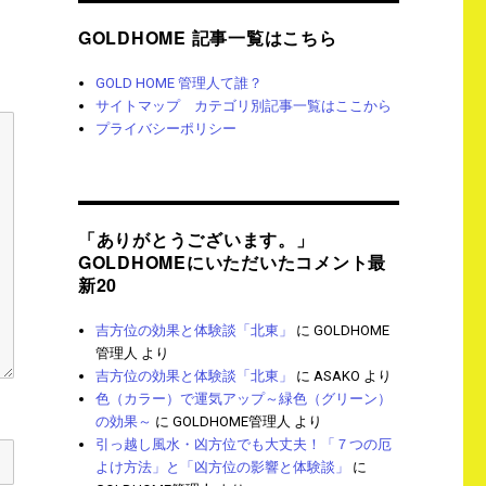
GOLDHOME 記事一覧はこちら
GOLD HOME 管理人て誰？
サイトマップ カテゴリ別記事一覧はここから
プライバシーポリシー
「ありがとうございます。」
GOLDHOMEにいただいたコメント最
新20
吉方位の効果と体験談「北東」
に
GOLDHOME
管理人
より
吉方位の効果と体験談「北東」
に
ASAKO
より
色（カラー）で運気アップ～緑色（グリーン）
の効果～
に
GOLDHOME管理人
より
引っ越し風水・凶方位でも大丈夫！「７つの厄
よけ方法」と「凶方位の影響と体験談」
に