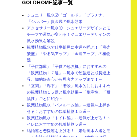
GOLDHOME記事一覧
ジュエリー風水②「ゴールド」「プラチナ」
「シルバー」貴金属の風水効果
アクセサリー風水① ジュエリーデザインとモ
チーフで運気が変わる！ジュエリーデザインの
風水効果を解説
観葉植物風水で仕事部屋に幸運を呼ぶ！「商売
繁盛」「やる気アップ」「金運アップ」の植物
選
「子供部屋」「子供の勉強机」におすすめの
「観葉植物１７選」～風水で勉強運と成長運上
昇、知的好奇心から思考力アップまで！～
「玄関」「廊下」「階段」風水的ににおすすめ
の観葉植物１５選と風水効果～「耐寒性」「耐
陰性」ごとに紹介～
観葉植物風水「バスルーム編」～運気を上昇さ
せる！おすすめの観葉植物１５選～
観葉植物風水「トイレ編」～運気が上がる！ト
イレにおすすめの観葉植物５選～
結婚運と恋愛運を上げる！「婚活風水８選とモ