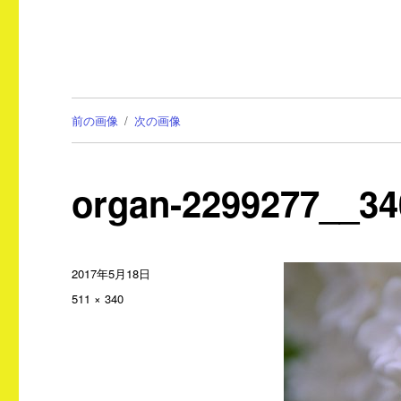
前の画像
次の画像
organ-2299277__34
投
2017年5月18日
稿
フ
511 × 340
日:
ル
サ
イ
ズ