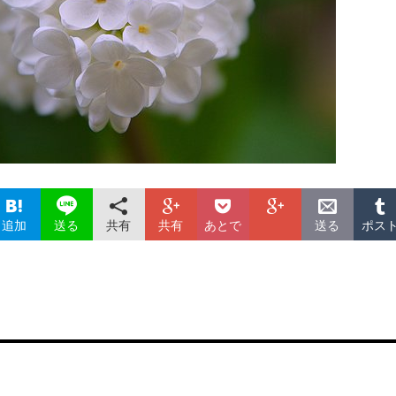
追加
共有
共有
あとで
ポス
送る
送る