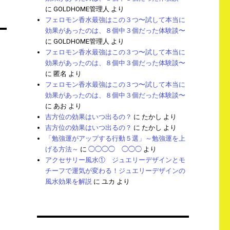
に
GOLDHOME管理人
より
フェロモン香水最強はこの３つ〜試して本当に
効果があったのは、８個中３個だった体験談〜
に
GOLDHOME管理人
より
フェロモン香水最強はこの３つ〜試して本当に
効果があったのは、８個中３個だった体験談〜
に
匿名
より
フェロモン香水最強はこの３つ〜試して本当に
効果があったのは、８個中３個だった体験談〜
に
あお
より
吉方位の効果はいつ出るの？
に
たかし
より
吉方位の効果はいつ出るの？
に
たかし
より
「勉強運がアップする行動５選」～勉強運を上
げる方法～
に
◯◯◯◯ ◯◯◯
より
アクセサリー風水① ジュエリーデザインとモ
チーフで運気が変わる！ジュエリーデザインの
風水効果を解説
に
ユカ
より