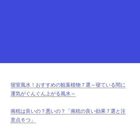
寝室風水！おすすめの観葉植物７選～寝ている間に
運気がぐんぐん上がる風水～
南枕は良いの？悪いの？「南枕の良い効果７選と注
意点６つ」