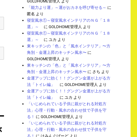
GOLDHOME管理人
より
「能力より運」～運がおカネを呼び寄せる～
に
匿名
より
寝室風水①～寝室風水インテリアのＮＧ「１８
選」～
に
GOLDHOME管理人
より
寝室風水①～寝室風水インテリアのＮＧ「１８
選」～
に
ユカ
より
東キッチンの「色」と「風水インテリア」〜方
角別・金運上昇のキッチン風水〜
に
GOLDHOME管理人
より
東キッチンの「色」と「風水インテリア」〜方
角別・金運上昇のキッチン風水〜
に
さち
より
金運アップに効く！！グングン金運が上がる方
法「トイレ編」
に
GOLDHOME管理人
より
金運アップに効く！！グングン金運が上がる方
法「トイレ編」
に
ユカ
より
「いじめられている子供に親がとれる対処方
法」心理・行動・風水の合わせ技で子供を守
る！
に
GOLDHOME管理人
より
「いじめられている子供に親がとれる対処方
が
法」心理・行動・風水の合わせ技で子供を守
る！
に
はみんぐばーど
より