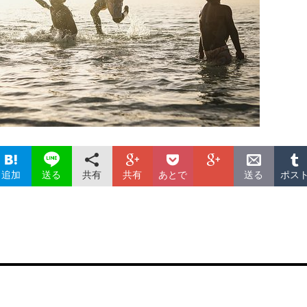
追加
共有
共有
あとで
ポス
送る
送る