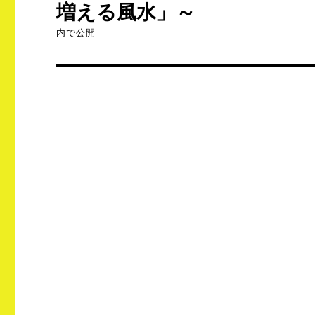
増える風水」～
ナ
内で公開
ビ
ゲ
ー
シ
ョ
ン