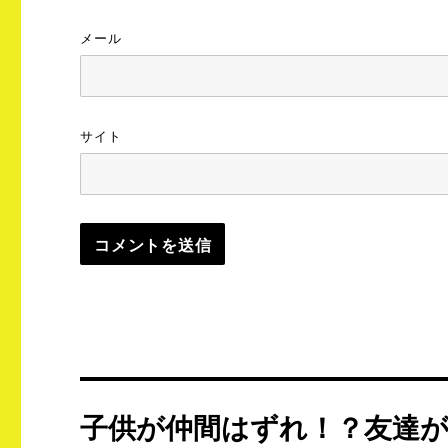
メール
サイト
投
子供が仲間はずれ！？友達
稿