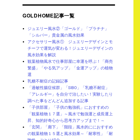
GOLDHOME記事一覧
ジュエリー風水②「ゴールド」「プラチナ」
「シルバー」貴金属の風水効果
アクセサリー風水① ジュエリーデザインとモ
チーフで運気が変わる！ジュエリーデザインの
風水効果を解説
観葉植物風水で仕事部屋に幸運を呼ぶ！「商売
繁盛」「やる気アップ」「金運アップ」の植物
選
乳糖不耐症の記録記事
「過敏性腸症候群」「SIBO」「乳糖不耐症」
「アレルギー」を自分で治したい！実験したり
調べた事をどんどん追加する記事
「子供部屋」「子供の勉強机」におすすめの
「観葉植物１７選」～風水で勉強運と成長運上
昇、知的好奇心から思考力アップまで！～
「玄関」「廊下」「階段」風水的ににおすすめ
の観葉植物１５選と風水効果～「耐寒性」「耐