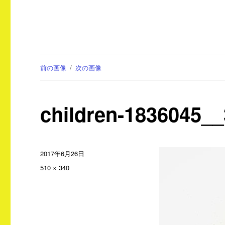
前の画像
次の画像
children-1836045_
投
2017年6月26日
稿
フ
510 × 340
日:
ル
サ
イ
ズ