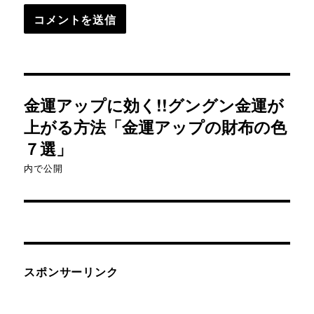
投
金運アップに効く!!グングン金運が
稿
上がる方法「金運アップの財布の色
７選」
ナ
内で公開
ビ
ゲ
ー
シ
スポンサーリンク
ョ