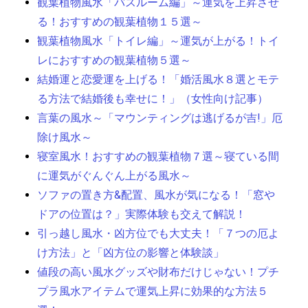
観葉植物風水「バスルーム編」～運気を上昇させ
る！おすすめの観葉植物１５選～
観葉植物風水「トイレ編」～運気が上がる！トイ
レにおすすめの観葉植物５選～
結婚運と恋愛運を上げる！「婚活風水８選とモテ
る方法で結婚後も幸せに！」（女性向け記事）
言葉の風水～「マウンティングは逃げるが吉!」厄
除け風水～
寝室風水！おすすめの観葉植物７選～寝ている間
に運気がぐんぐん上がる風水～
ソファの置き方&配置、風水が気になる！「窓や
ドアの位置は？」実際体験も交えて解説！
引っ越し風水・凶方位でも大丈夫！「７つの厄よ
け方法」と「凶方位の影響と体験談」
値段の高い風水グッズや財布だけじゃない！プチ
プラ風水アイテムで運気上昇に効果的な方法５