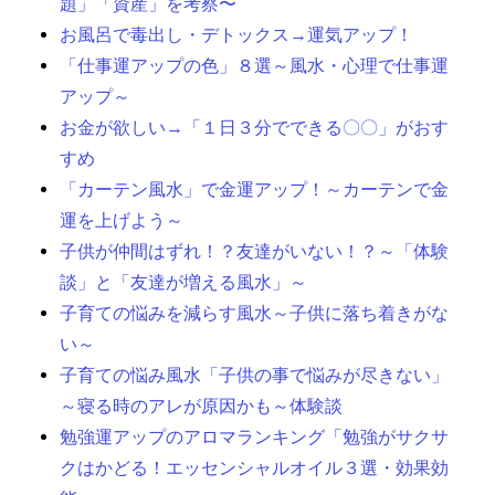
題」「資産」を考察〜
お風呂で毒出し・デトックス→運気アップ！
「仕事運アップの色」８選～風水・心理で仕事運
アップ～
お金が欲しい→「１日３分でできる〇〇」がおす
すめ
「カーテン風水」で金運アップ！～カーテンで金
運を上げよう～
子供が仲間はずれ！？友達がいない！？～「体験
談」と「友達が増える風水」～
子育ての悩みを減らす風水～子供に落ち着きがな
い～
子育ての悩み風水「子供の事で悩みが尽きない」
～寝る時のアレが原因かも～体験談
勉強運アップのアロマランキング「勉強がサクサ
クはかどる！エッセンシャルオイル３選・効果効