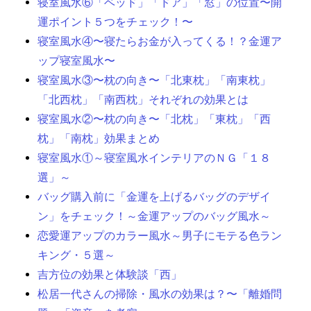
寝室風水⑥「ベッド」「ドア」「窓」の位置〜開
運ポイント５つをチェック！〜
寝室風水④〜寝たらお金が入ってくる！？金運ア
ップ寝室風水〜
寝室風水③〜枕の向き〜「北東枕」「南東枕」
「北西枕」「南西枕」それぞれの効果とは
寝室風水②〜枕の向き〜「北枕」「東枕」「西
枕」「南枕」効果まとめ
寝室風水①～寝室風水インテリアのＮＧ「１８
選」～
バッグ購入前に「金運を上げるバッグのデザイ
ン」をチェック！～金運アップのバッグ風水～
恋愛運アップのカラー風水～男子にモテる色ラン
キング・５選～
吉方位の効果と体験談「西」
松居一代さんの掃除・風水の効果は？〜「離婚問