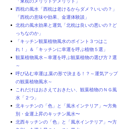
「東枕のメリットデメリット」
西枕の風水「西枕は老けるからダメ？いいの？」
「西枕の意味や効果、金運体験談」
北枕の風水効果と運気「北枕は良いの悪いの？ど
っちなのか」
「キッチン観葉植物風水のポイント３つはこ
れ！」＆「キッチンに幸運を呼ぶ植物５選」
観葉植物風水～幸運を呼ぶ観葉植物の選び方７選
～
呼び込む幸運は,葉の形で決まる！？～運気アップ
の観葉植物風水～
これだけはおさえておきたい、観葉植物のＮＧ風
水「２つ」
北キッチンの「色」と「風水インテリア」〜方角
別・金運上昇のキッチン風水〜
北西キッチンの「色」と「風水インテリア」〜方