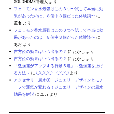
GOLDHOME管理人
より
フェロモン香水最強はこの３つ〜試して本当に効
果があったのは、８個中３個だった体験談〜
に
匿名
より
フェロモン香水最強はこの３つ〜試して本当に効
果があったのは、８個中３個だった体験談〜
に
あお
より
吉方位の効果はいつ出るの？
に
たかし
より
吉方位の効果はいつ出るの？
に
たかし
より
「勉強運がアップする行動５選」～勉強運を上げ
る方法～
に
◯◯◯◯ ◯◯◯
より
アクセサリー風水① ジュエリーデザインとモチ
ーフで運気が変わる！ジュエリーデザインの風水
効果を解説
に
ユカ
より