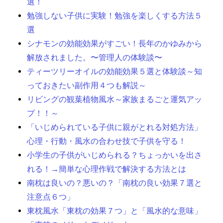
選！
勉強しない子供に実験！勉強を楽しくする方法５
選
シナモンの効能効果がすごい！長年のかゆみから
解放されました。〜管理人の体験談〜
ティーツリーオイルの効能効果５選と体験談～知
っておきたい副作用４つも解説～
リビングの観葉植物風水～家族まるごと運気アッ
プ！！～
「いじめられている子供に親がとれる対処方法」
心理・行動・風水の合わせ技で子供を守る！
小学生の子供がいじめられる？ちょっかいを出さ
れる！→簡単な心理作戦で解決する方法とは
南枕は良いの？悪いの？「南枕の良い効果７選と
注意点６つ」
東枕風水「東枕の効果７つ」と「風水的な意味」