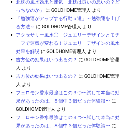
北枕の風水効果と運気「北枕は良いの悪いの？ど
っちなのか」
に
GOLDHOME管理人
より
「勉強運がアップする行動５選」～勉強運を上げ
る方法～
に
GOLDHOME管理人
より
アクセサリー風水① ジュエリーデザインとモチ
ーフで運気が変わる！ジュエリーデザインの風水
効果を解説
に
GOLDHOME管理人
より
吉方位の効果はいつ出るの？
に
GOLDHOME管理
人
より
吉方位の効果はいつ出るの？
に
GOLDHOME管理
人
より
フェロモン香水最強はこの３つ〜試して本当に効
果があったのは、８個中３個だった体験談〜
に
GOLDHOME管理人
より
フェロモン香水最強はこの３つ〜試して本当に効
果があったのは、８個中３個だった体験談〜
に