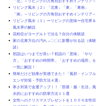
「北」～リビングの方角別おすすめインテリア～
リビング風水（２）「北東」「東」「東南」
「南」～リビングの方角別おすすめインテリア～
リビング風水（１）〜リビングの意味〜住宅界＆
風水界の解説
花粉症がヨーグルトで治る？自分の体験談
家の北東方位の汚れ→〇〇に影響が出る話（体験
談）
初詣はいつまでが良い？初詣の「意味」「やり
方」「おすすめの時間帯」「おすすめの場所」を
一気に解説！
簡単だけど効果が実感できた！「風邪・インフル
エンザ対策・予防方法４選」
寒さ対策で金運アップ！！「部屋・服・生活」風
水的におすすめの防寒方法１１選
女性へのクリスマスプレゼントを１００％女性目