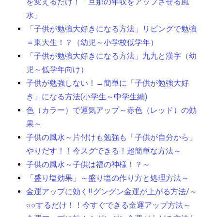
を変えるだけ！「旦那の年収をアップさせる風
水」
「子供が勉強大好きになる方法」リビングで勉強
＝東大生！？（幼児～小学校低学年）
「子供が勉強大好きになる方法」九九と漢字（幼
児～低学年向け）
子供が勉強しない！→簡単に「子供が勉強大好
き」になる方法(小学生～中学生編)
色（カラー）で運気アップ～赤色（レッド）の効
果～
子供の風水～片付けも勉強も「子供が自分から」
やりだす！！今スグできる！超簡単な方法～
子供の風水～子供は福の神様！？～
「盛り塩効果」～盛り塩の作り方と処理方法～
金運アップに効く!!グングン金運が上がる方法/～
○○するだけ！！今すぐできる金運アップ方法～